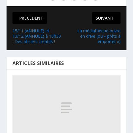
PRÉCÉDENT
SUIVANT
15/11 (ANNULE) et
La médiathèque ouvre
13/12 (ANNULE) à 10h30
en drive (ou « prêts à
: Des ateliers créatifs !
emporter »)
ARTICLES SIMILAIRES