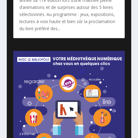
année sa 11e édition lors d’une matinée pleine
d’animations et de surprises autour des 5 livres
sélectionnés. Au programme : jeux, expositions,
lectures à voix haute et bien sûr la proclamation
du livre préféré des...