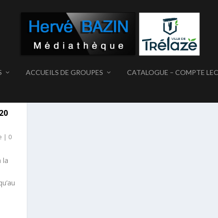
S
ACCUEILS DE GROUPES
CATALOGUE – COMPTE LE
20
e
|
0
 la
qu’au