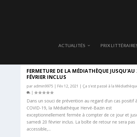
ACTUALITÉS
PRIX LITTÉRAIRE
ÉTIQUETTE :
COVID-19
FERMETURE DE LA MÉDIATHÈQUE JUSQU’AU 
FÉVRIER INCLUS
par
admin9975
|
Fév 12, 2021
|
Ça s'est passé à la Médiathèqu
|
Dans un souci de prévention au regard d’un cas positif à
COVID-19, la Médiathèque Hervé-Bazin est
exceptionnellement fermée à compter de ce jour et jus
samedi 20 février inclus. La boîte de retour ne sera pas
accessible,...