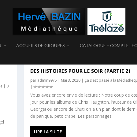
S
ACCUEILS DE GROUPES
CATALOGUE – COMPTE LE
VOUS
DES HISTOIRES POUR LE SOIR (PARTIE 2)
par
admin9975
|
Mai 3, 2020
|
Ça s'est passé à la Médiathèq
ue
|
0
|
Vous avez encore envie de lecture : Notre coup de c
jour pour les albums de Chris Haughton, l’auteur de O
George! ou encore de Chut! on a un plan dont le derni
de panique, petit crabe. Les personnages...
el
LIRE LA SUITE