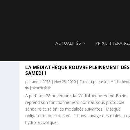
ACTUALITÉS
PRIX LITTÉRAIRE
ÉTIQUETTE :
CULTURE CHEZ 
LA MÉDIATHÈQUE ROUVRE PLEINEMENT DÈS
SAMEDI !
par
admin9975
|
Nov 25, 2020
|
Ça s'est passé à la Médiathèq
|
A partir du 28 novembre, la Médiathèque Hervé-Bazin
reprend son fonctionnement normal, sous protocole
sanitaire et selon les modalités suivantes : Masque
obligatoire pour tous dès 11 ans Lavage des mains au g
hydro-alcoolique...