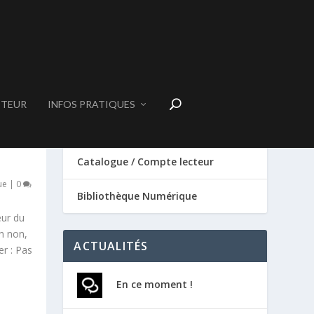
CTEUR
INFOS PRATIQUES
SERVICES
Catalogue / Compte lecteur
ue
|
0
Bibliothèque Numérique
œur du
h non,
ACTUALITÉS
er : Pas
En ce moment !