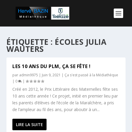
ÉTIQUETTE :
ÉCOLES JULIA
WAUTERS
LES 10 ANS DU PLM, ÇA SE FÊTE !
par
admin9975
|
Juin 9, 2021
|
Ça s'est passé à la Médiathèque
|
0
|
Créé en 2012, le Prix Littéraire des Maternelles fête ses
10 ans cette année ! Ce projet, initié en premier lieu par
les parents d’élèves de l’école de la Maraîchère, a pris
de l’ampleur au fil des ans, pour aboutir à un...
LIRE LA SUITE