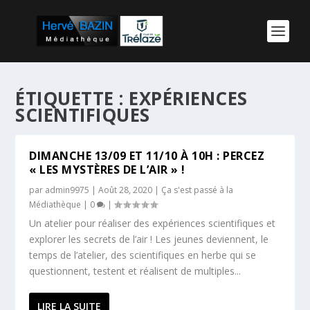
ÉTIQUETTE :
EXPÉRIENCES
SCIENTIFIQUES
DIMANCHE 13/09 ET 11/10 À 10H : PERCEZ
« LES MYSTÈRES DE L’AIR » !
par
admin9975
|
Août 28, 2020
|
Ça s'est passé à la
Médiathèque
|
0
|
Un atelier pour réaliser des expériences scientifiques et
explorer les secrets de l’air ! Les jeunes deviennent, le
temps de l’atelier, des scientifiques en herbe qui se
questionnent, testent et réalisent de multiples...
LIRE LA SUITE