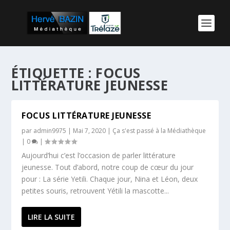
ÉTIQUETTE :
FOCUS
LITTÉRATURE JEUNESSE
FOCUS LITTÉRATURE JEUNESSE
par
admin9975
|
Mai 7, 2020
|
Ça s'est passé à la Médiathèque
|
0
|
Aujourd’hui c’est l’occasion de parler littérature
jeunesse. Tout d’abord, notre coup de cœur du jour
pour : La série Yetili. Chaque jour, Nina et Léon, deux
petites souris, retrouvent Yétili la mascotte...
LIRE LA SUITE