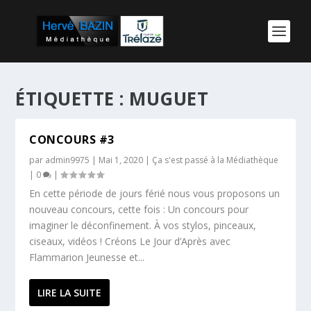
ÉTIQUETTE :
MUGUET
CONCOURS #3
par
admin9975
|
Mai 1, 2020
|
Ça s'est passé à la Médiathèque
|
0
|
En cette période de jours férié nous vous proposons un
nouveau concours, cette fois : Un concours pour
imaginer le déconfinement. À vos stylos, pinceaux,
ciseaux, vidéos ! Créons Le Jour d’Après avec
Flammarion Jeunesse et...
LIRE LA SUITE