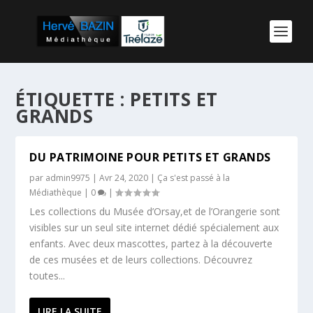
ÉTIQUETTE :
PETITS ET
GRANDS
DU PATRIMOINE POUR PETITS ET GRANDS
par
admin9975
|
Avr 24, 2020
|
Ça s'est passé à la
Médiathèque
|
0
|
Les collections du Musée d’Orsay,et de l’Orangerie sont
visibles sur un seul site internet dédié spécialement aux
enfants. Avec deux mascottes, partez à la découverte
de ces musées et de leurs collections. Découvrez
toutes...
LIRE LA SUITE