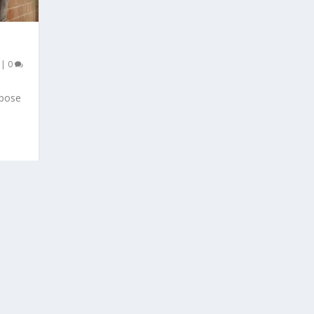
|
0
opose