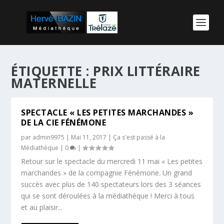
ÉTIQUETTE :
PRIX LITTÉRAIRE
MATERNELLE
SPECTACLE « LES PETITES MARCHANDES »
DE LA CIE FÉNÉMONE
par
admin9975
|
Mai 11, 2017
|
Ça s'est passé à la
Médiathèque
|
0
|
Retour sur le spectacle du mercredi 11 mai « Les petites
marchandes » de la compagnie Fénémone. Un grand
succès avec plus de 140 spectateurs lors des 3 séances
qui se sont déroulées à la médiathèque ! Merci à tous
et au plaisir...