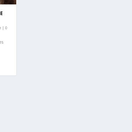
E
e
|
0
es