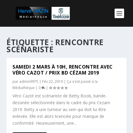
ÉTIQUETTE :
RENCONTRE
SCÉNARISTE
SAMEDI 2 MARS À 10H, RENCONTRE AVEC
VÉRO CAZOT / PRIX BD CÉZAM 2019
par
admin9975
|
Fév 22, 2019
|
Ça s'est passé à la
Médiathèque
|
0
|
Véro Cazot est scénariste de Betty Boob, bande-
dessinée sélectionnée dans le cadre du prix Cezam
2019. Betty a une tumeur au sein qui doit lui être
enlevée. Elle est alors licenciée pour manque de
conformité. Heureusement, une...