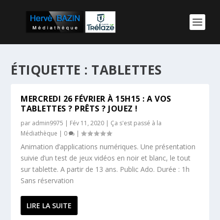
ÉTIQUETTE :
TABLETTES
MERCREDI 26 FÉVRIER À 15H15 : A VOS
TABLETTES ? PRÊTS ? JOUEZ !
par
admin9975
|
Fév 11, 2020
|
Ça s'est passé à la
Médiathèque
|
0
|
Animation d’applications numériques. Une présentation
suivie d’un test de jeux vidéos en noir et blanc, le tout
sur tablette. A partir de 13 ans. Public Ado. Durée : 1h
Sans réservation
LIRE LA SUITE