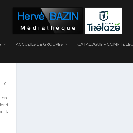
S
ACCUEILS DE GROUPES
CATALOGUE – COMPTE LE
RMAT SONORE
N
e
|
0
tion
Henri
our la