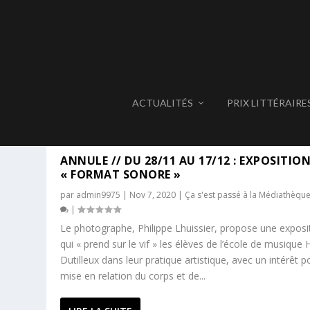
ACTUALITÉS
PRIX LITTÉRAIRE
ÉTIQUETTE :
EXPOSITION FO
ANNULE // DU 28/11 AU 17/12 : EXPOSITIO
« FORMAT SONORE »
par
admin9975
|
Nov 7, 2020
|
Ça s'est passé à la Médiathèqu
|
Le photographe, Philippe Lhuissier, propose une exposi
qui « prend sur le vif » les élèves de l’école de musique 
Dutilleux dans leur pratique artistique, avec un intérêt p
mise en relation du corps et de...