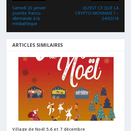
Samedi 20 janvier
QU’EST CE QUE LA
journée franco-
CRYPTO-MONNAIE ? –
allemande à la
24/02/18
médiathèque
ARTICLES SIMILAIRES
Village de Noël 5,6 et 7 décembre