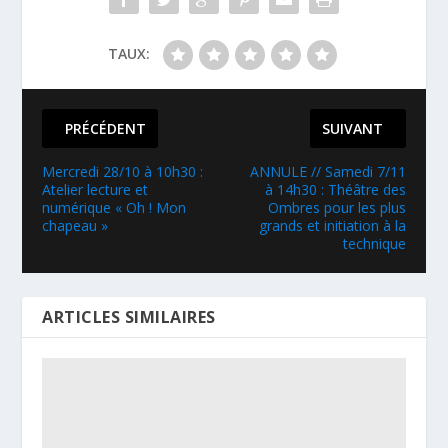
TAUX:
PRÉCÉDENT
SUIVANT
Mercredi 28/10 à 10h30 :
ANNULE // Samedi 7/11
Atelier lecture et
à 14h30 : Théâtre des
numérique « Oh ! Mon
Ombres pour les plus
chapeau »
grands et initiation à la
technique
ARTICLES SIMILAIRES